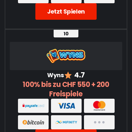
Jetzt Spielen
4.7
Wyns
100% bis zu CHF 550 + 200
Freispiele