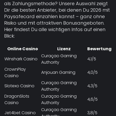
als Zahlungsmethode? Unsere Auswahl zeigt
Dir die besten Anbieter, bei denen Du 2026 mit
Paysafecard einzahlen kannst – ganz ohne
Risiko und mit attraktiven Bonusangeboten.
Hier findest Du alle wichtigen Infos auf einen
Blick:
Online Casino
Lizenz
Bewertung
Curaçao Gaming
Winshark Casino
4,1/5
Authority
CrownPlay
Anjouan Gaming
4,0/5
Casino
Curaçao Gaming
Slotexo Casino
4,3/5
Authority
DragonSlots
Curaçao Gaming
4,6/5
Casino
Authority
Curaçao Gaming
Jet4bet Casino
3,8/5