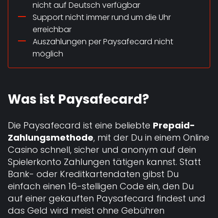
nicht auf Deutsch verfügbar
Support nicht immer rund um die Uhr
erreichbar
Auszahlungen per Paysafecard nicht
möglich
Was ist Paysafecard?
Die Paysafecard ist eine beliebte
Prepaid-
Zahlungsmethode
, mit der Du in einem Online
Casino schnell, sicher und anonym auf dein
Spielerkonto Zahlungen tätigen kannst. Statt
Bank- oder Kreditkartendaten gibst Du
einfach einen 16-stelligen Code ein, den Du
auf einer gekauften Paysafecard findest und
das Geld wird meist ohne Gebühren