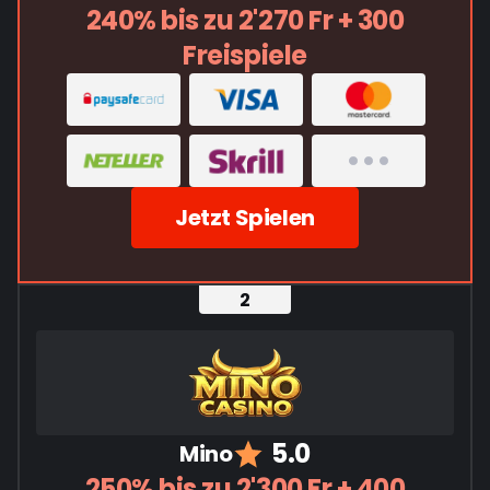
240% bis zu 2'270 Fr + 300
Freispiele
Jetzt Spielen
5.0
Mino
250% bis zu 2'300 Fr + 400