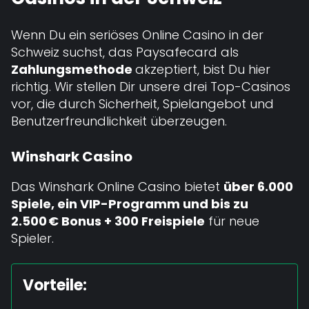
Wenn Du ein seriöses Online Casino in der
Schweiz suchst, das Paysafecard als
Zahlungsmethode
akzeptiert, bist Du hier
richtig. Wir stellen Dir unsere drei Top-Casinos
vor, die durch Sicherheit, Spielangebot und
Benutzerfreundlichkeit überzeugen.
Winshark Casino
Das Winshark Online Casino bietet
über 6.000
Spiele, ein VIP-Programm und bis zu
2.500 € Bonus + 300 Freispiele
für neue
Spieler.
Vorteile: