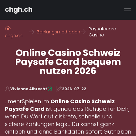
chgh.ch
Paysafecard
Zahlungsmethoden
Casino
chgh.ch
Online Casino Schweiz
Paysafe Card bequem
nutzen 2026
Vivienne Albrecht
2026-07-22
...mehr
Spielen im
Online Casino Schweiz
Paysafe Card
ist genau das Richtige für Dich,
wenn Du Wert auf diskrete, schnelle und
sichere Zahlungen legst. Du kannst ganz
einfach und ohne Bankdaten sofort Guthaben