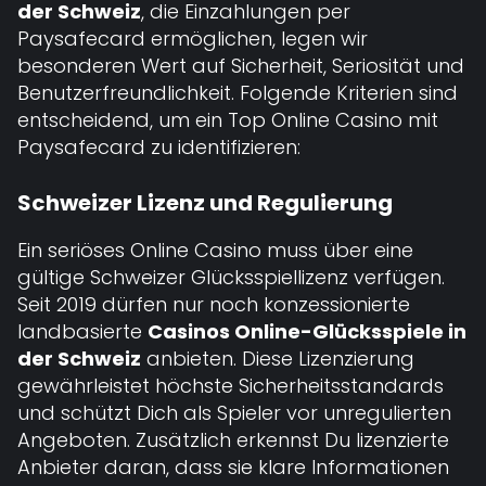
der Schweiz
, die Einzahlungen per
Paysafecard ermöglichen, legen wir
besonderen Wert auf Sicherheit, Seriosität und
Benutzerfreundlichkeit. Folgende Kriterien sind
entscheidend, um ein Top Online Casino mit
Paysafecard zu identifizieren:
Schweizer Lizenz und Regulierung
Ein seriöses Online Casino muss über eine
gültige Schweizer Glücksspiellizenz verfügen.
Seit 2019 dürfen nur noch konzessionierte
landbasierte
Casinos Online-Glücksspiele in
der Schweiz
anbieten. Diese Lizenzierung
gewährleistet höchste Sicherheitsstandards
und schützt Dich als Spieler vor unregulierten
Angeboten. Zusätzlich erkennst Du lizenzierte
Anbieter daran, dass sie klare Informationen