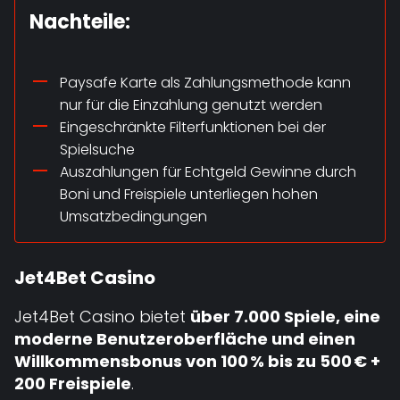
Nachteile:
Paysafe Karte als Zahlungsmethode kann
nur für die Einzahlung genutzt werden
Eingeschränkte Filterfunktionen bei der
Spielsuche
Auszahlungen für Echtgeld Gewinne durch
Boni und Freispiele unterliegen hohen
Umsatzbedingungen
Jet4Bet Casino
Jet4Bet Casino bietet
über 7.000 Spiele, eine
moderne Benutzeroberfläche und einen
Willkommensbonus von 100 % bis zu 500 € +
200 Freispiele
.