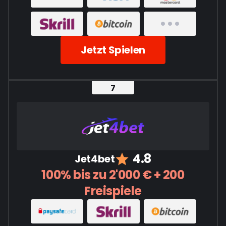
Jetzt Spielen
4.8
Jet4bet
100% bis zu 2'000 € + 200
Freispiele