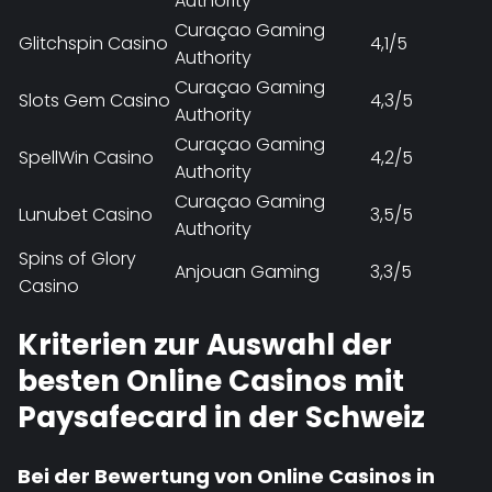
Authority
Curaçao Gaming
Glitchspin Casino
4,1/5
Authority
Curaçao Gaming
Slots Gem Casino
4,3/5
Authority
Curaçao Gaming
SpellWin Casino
4,2/5
Authority
Curaçao Gaming
Lunubet Casino
3,5/5
Authority
Spins of Glory
Anjouan Gaming
3,3/5
Casino
Kriterien zur Auswahl der
besten Online Casinos mit
Paysafecard in der Schweiz
Bei der Bewertung von Online Casinos in