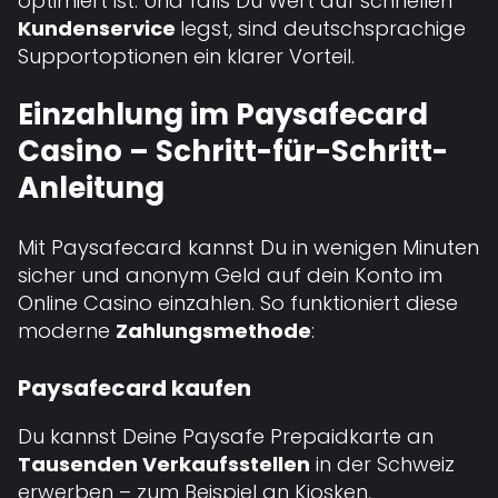
optimiert ist. Und falls Du Wert auf schnellen
Kundenservice
legst, sind deutschsprachige
Supportoptionen ein klarer Vorteil.
Einzahlung im Paysafecard
Casino – Schritt-für-Schritt-
Anleitung
Mit Paysafecard kannst Du in wenigen Minuten
sicher und anonym Geld auf dein Konto im
Online Casino einzahlen. So funktioniert diese
moderne
Zahlungsmethode
:
Paysafecard kaufen
Du kannst Deine Paysafe Prepaidkarte an
Tausenden Verkaufsstellen
in der Schweiz
erwerben – zum Beispiel an Kiosken,