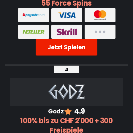
55 Force Spins
Jetzt Spielen
4.9
Godz
100% bis zu CHF 2'000 + 300
Freispiele