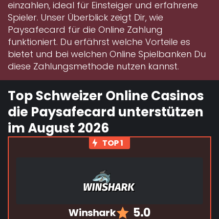
einzahlen, ideal für Einsteiger und erfahrene
Spieler. Unser Überblick zeigt Dir, wie
Paysafecard für die Online Zahlung
funktioniert. Du erfährst welche Vorteile es
bietet und bei welchen Online Spielbanken Du
diese Zahlungsmethode nutzen kannst.
Top Schweizer Online Casinos
die Paysafecard unterstützen
im August 2026
5.0
Winshark