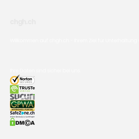
chgh.ch
Willkommen auf chgh.ch - Ihrem Ziel für Unterhaltun
Ihre Daten sind sicher bei uns.